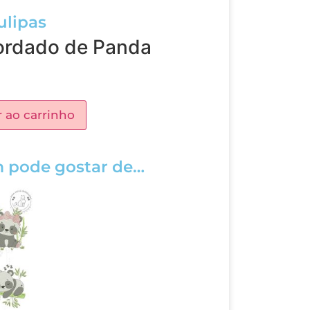
ulipas
bordado de Panda
 ao carrinho
 pode gostar de…