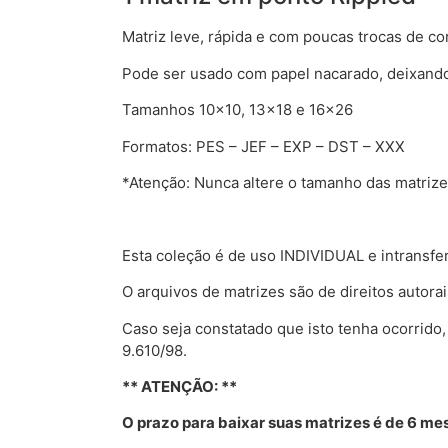
Matriz leve, rápida e com poucas trocas de co
Pode ser usado com papel nacarado, deixando
Tamanhos 10×10, 13×18 e 16×26
Formatos: PES – JEF – EXP – DST – XXX
*Atenção: Nunca altere o tamanho das matrizes,
Esta coleção é de uso INDIVIDUAL e intransfe
O arquivos de matrizes são de direitos autora
Caso seja constatado que isto tenha ocorrido,
9.610/98.
** ATENÇÃO: **
O prazo para baixar suas matrizes é de 6 mese