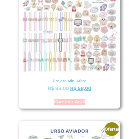
Projeto Mini Afeto
R$
88,00
R$
58,00
Comprar Aqui
Oferta!