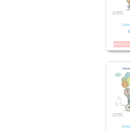
Gato
Adicion
Elef