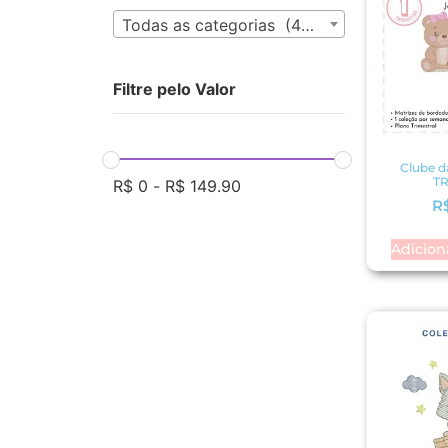
Todas as categorias (433)
Filtre pelo Valor
Clube da
T
R$
0
-
R$
149.90
R
Adicion