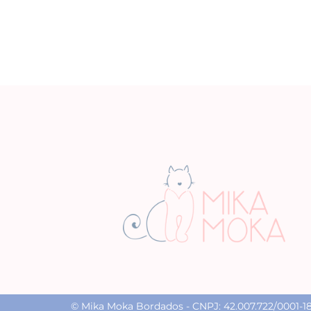
© Mika Moka Bordados - CNPJ: 42.007.722/0001-18 