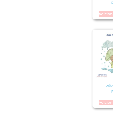
Adicion
Leão 
Adicion