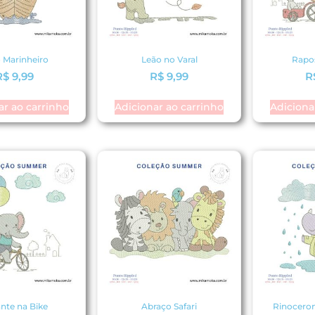
 Marinheiro
Leão no Varal
Rapo
R$
9,99
R$
9,99
R
ar ao carrinho
Adicionar ao carrinho
Adiciona
ante na Bike
Abraço Safari
Rinoceron