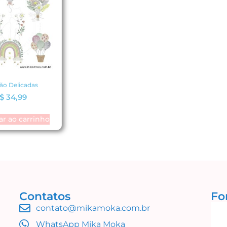
ão Delicadas
$
34,99
ar ao carrinho
Contatos
Fo
contato@mikamoka.com.br
WhatsApp Mika Moka