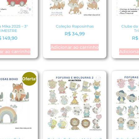
 Mika 2025 – 3°
Coleção Raposinhas
Clube da 
RIMESTRE
Tr
R$
34,99
$
149,90
R$
Adicionar ao carrinho
ar ao carrinho
Adiciona
Oferta!