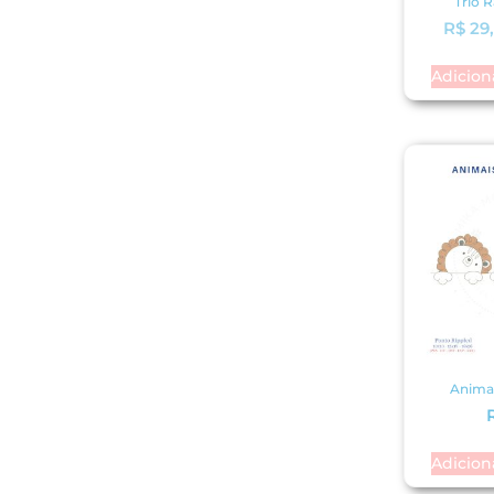
Trio 
R$
29
Adicion
Animai
Adicion