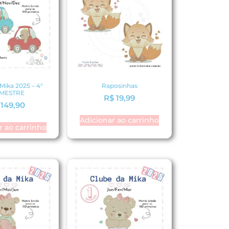
Mika 2025 – 4°
Raposinhas
IMESTRE
R$
19,99
149,90
Adicionar ao carrinho
r ao carrinho