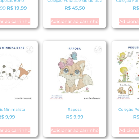
Raposas Boho
Coleção Fofuras e Molduras 2
Coleção Fof
,99
R$
19,99
R$
45,50
R
ar ao carrinho
Adicionar ao carrinho
Adiciona
s Minimalista
Raposa
Coleção Pe
R$
9,99
R$
9,99
R
ar ao carrinho
Adicionar ao carrinho
Adiciona