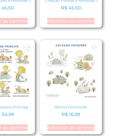
uras e Molduras 3
Coleção Fofuras e Molduras 1
$
45,50
R$
45,50
r ao carrinho
Adicionar ao carrinho
queno Príncipe
Bichos Dormindo
$
34,99
R$
16,99
r ao carrinho
Adicionar ao carrinho