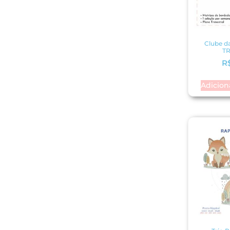
Clube da
T
R
Adicion