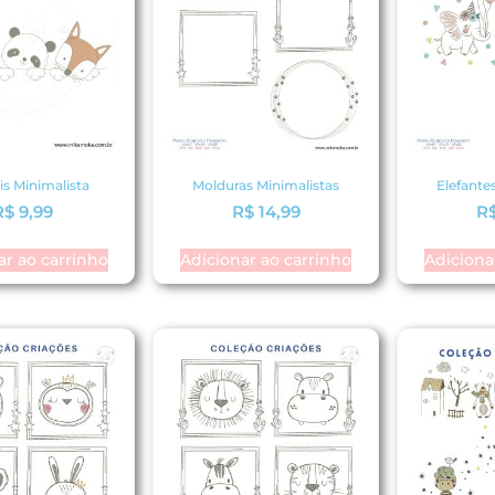
s Minimalista
Molduras Minimalistas
Elefante
R$
9,99
R$
14,99
R
ar ao carrinho
Adicionar ao carrinho
Adiciona