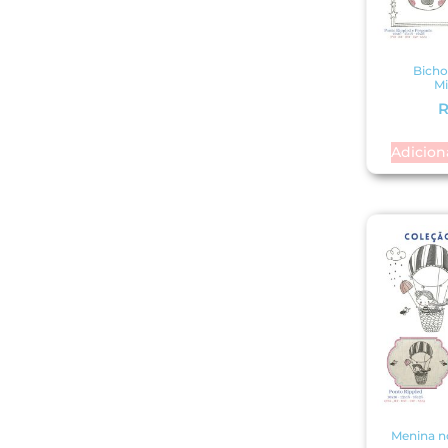
Bicho
Mi
R
Adicion
Menina n