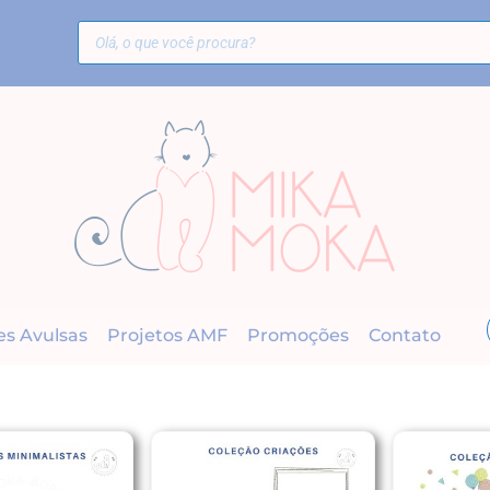
es Avulsas
Projetos AMF
Promoções
Contato