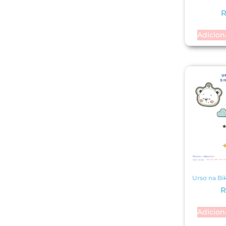
R
Adicion
Urso na Bi
R
Adicion