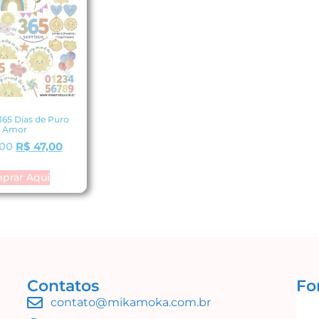
365 Dias de Puro
Amor
00
R$
47,00
prar Aqui
Contatos
Fo
contato@mikamoka.com.br