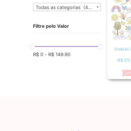
Todas as categorias (433)
Filtre pelo Valor
Coleção 
R$
0
-
R$
149.90
R$
57,
Com