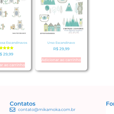
posa Escandinavos
Urso Escandinavo
R$
29,99
valiação
$
29,99
5.00
Adicionar ao carrinho
de 5
ar ao carrinho
Contatos
Fo
contato@mikamoka.com.br