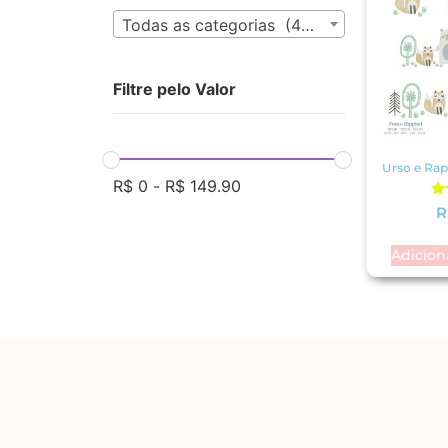
Todas as categorias (435)
Filtre pelo Valor
Urso e Ra
R$
0
-
R$
149.90
A
R
Adicion