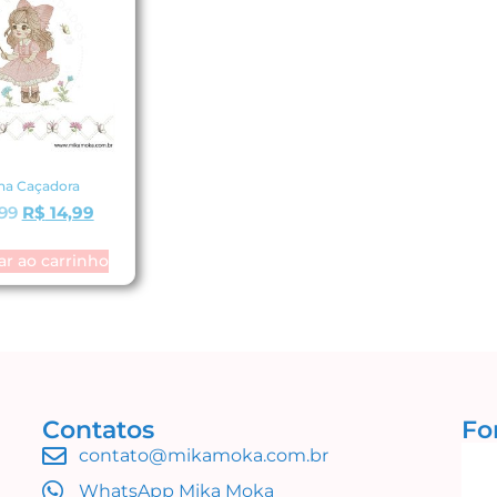
na Caçadora
99
R$
14,99
ar ao carrinho
Contatos
Fo
contato@mikamoka.com.br
WhatsApp Mika Moka