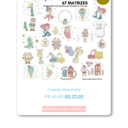
Coleção Misturinha
R$
45,50
R$
37,00
Adicionar ao carrinho