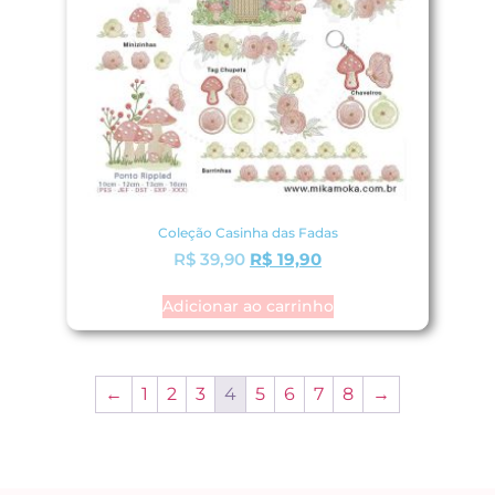
Coleção Casinha das Fadas
R$
39,90
R$
19,90
Adicionar ao carrinho
←
1
2
3
4
5
6
7
8
→